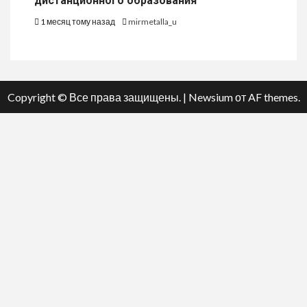
дистанционного образования
1 месяц тому назад
mirmetalla_u
Copyright © Все права защищены.
|
Newsium
от AF themes.