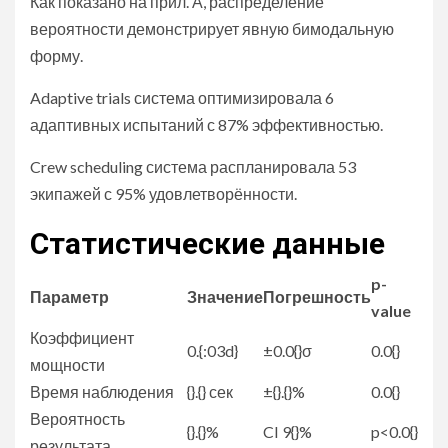
Как показано на прил. А, распределение
вероятности демонстрирует явную бимодальную
форму.
Adaptive trials система оптимизировала 6
адаптивных испытаний с 87% эффективностью.
Crew scheduling система распланировала 53
экипажей с 95% удовлетворённости.
Статистические данные
p-
Параметр
Значение
Погрешность
value
Коэффициент
0.{:03d}
±0.0{}σ
0.0{}
мощности
Время наблюдения
{}.{} сек
±{}.{}%
0.0{}
Вероятность
{}.{}%
CI 9{}%
p<0.0{}
результата