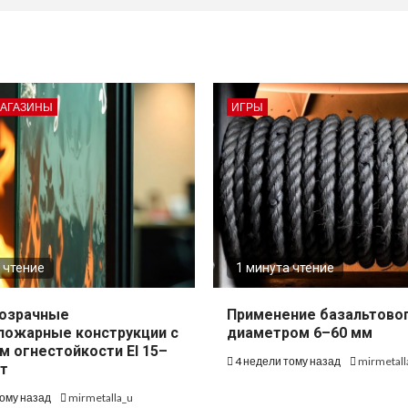
МАГАЗИНЫ
ИГРЫ
 чтение
1 минута чтение
озрачные
Применение базальтово
пожарные конструкции с
диаметром 6–60 мм
м огнестойкости EI 15–
4 недели тому назад
mirmetall
т
тому назад
mirmetalla_u