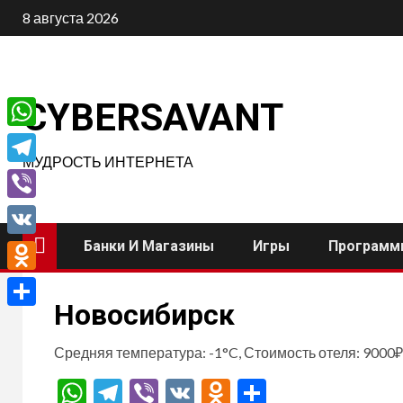
Перейти
8 августа 2026
к
содержимому
CYBERSAVANT
WhatsApp
МУДРОСТЬ ИНТЕРНЕТА
Telegram
Viber
Банки И Магазины
Игры
Программ
VK
Odnoklassniki
Новосибирск
Отправить
Средняя температура: -1°C, Стоимость отеля: 9000₽
WhatsApp
Telegram
Viber
VK
Odnoklassnik
Отправит