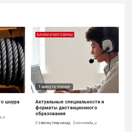
БАНКИ И МАГАЗИНЫ
1 минута чтение
го шнура
Актуальные специальности и
форматы дистанционного
образования
a_u
1 месяц тому назад
mirmetalla_u