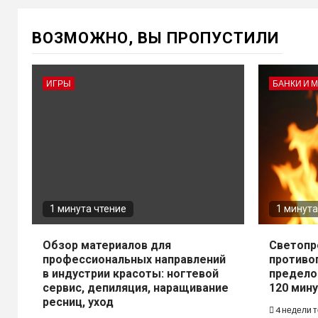
ВОЗМОЖНО, ВЫ ПРОПУСТИЛИ
ИГРЫ
БАНКИ И 
1 минута чтение
1 минута
Обзор материалов для
Светопр
профессиональных направлений
противо
в индустрии красоты: ногтевой
предело
сервис, депиляция, наращивание
120 мину
ресниц, уход
4 недели 