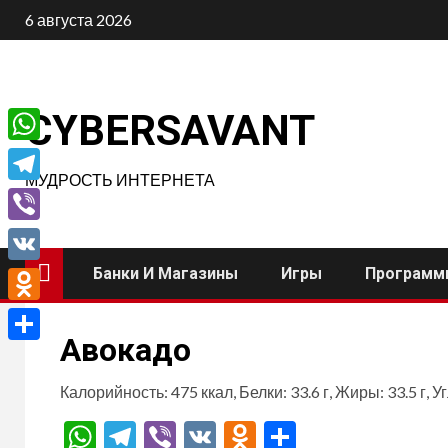
Перейти
6 августа 2026
к
содержимому
CYBERSAVANT
WhatsApp
МУДРОСТЬ ИНТЕРНЕТА
Telegram
Viber
Банки И Магазины
Игры
Программ
VK
Odnoklassniki
Авокадо
Отправить
Калорийность: 475 ккал, Белки: 33.6 г, Жиры: 33.5 г, У
WhatsApp
Telegram
Viber
VK
Odnoklassnik
Отправит