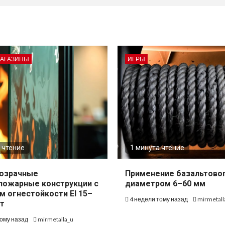
МАГАЗИНЫ
ИГРЫ
 чтение
1 минута чтение
озрачные
Применение базальтово
пожарные конструкции с
диаметром 6–60 мм
м огнестойкости EI 15–
4 недели тому назад
mirmetall
т
тому назад
mirmetalla_u