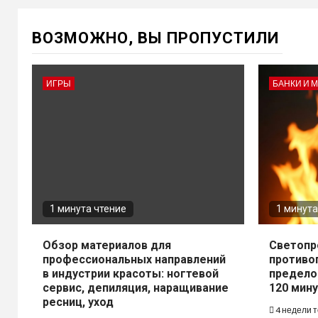
ВОЗМОЖНО, ВЫ ПРОПУСТИЛИ
ИГРЫ
БАНКИ И 
1 минута чтение
1 минута
Обзор материалов для
Светопр
профессиональных направлений
противо
в индустрии красоты: ногтевой
предело
сервис, депиляция, наращивание
120 мину
ресниц, уход
4 недели 