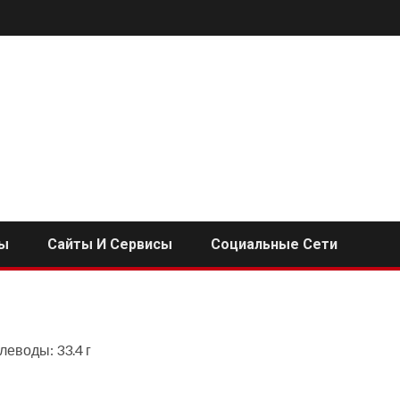
ы
Сайты И Сервисы
Социальные Сети
глеводы: 33.4 г
i
ь