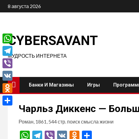
Перейти
8 августа 2026
к
содержимому
CYBERSAVANT
WhatsApp
МУДРОСТЬ ИНТЕРНЕТА
Telegram
Viber
Банки И Магазины
Игры
Программ
VK
Odnoklassniki
Чарльз Диккенс — Боль
Отправить
Роман, 1861, 544 стр. поиск смысла жизни
WhatsApp
Telegram
Viber
VK
Odnoklassnik
Отправит