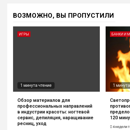
ВОЗМОЖНО, ВЫ ПРОПУСТИЛИ
ИГРЫ
БАНКИ И 
1 минута чтение
1 минута
Обзор материалов для
Светопр
профессиональных направлений
противо
в индустрии красоты: ногтевой
предело
сервис, депиляция, наращивание
120 мину
ресниц, уход
4 недели 