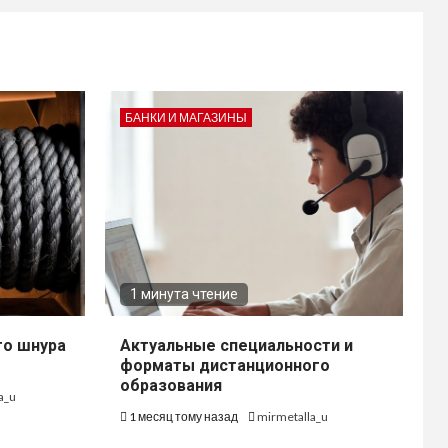
БАНКИ И МАГАЗИНЫ
1 минута чтение
го шнура
Актуальные специальности и
форматы дистанционного
образования
a_u
1 месяц тому назад
mirmetalla_u