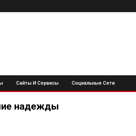
ы
Сайты И Сервисы
Социальные Сети
шие надежды
i
ь