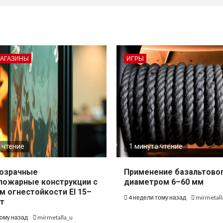
МАГАЗИНЫ
ИГРЫ
 чтение
1 минута чтение
озрачные
Применение базальтово
пожарные конструкции с
диаметром 6–60 мм
м огнестойкости EI 15–
4 недели тому назад
mirmetall
т
тому назад
mirmetalla_u