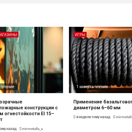
МАГАЗИНЫ
ИГРЫ
 чтение
1 минута чтение
озрачные
Применение базальтово
пожарные конструкции с
диаметром 6–60 мм
м огнестойкости EI 15–
4 недели тому назад
mirmetall
т
тому назад
mirmetalla_u