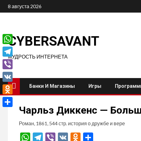
Перейти
8 августа 2026
к
содержимому
CYBERSAVANT
WhatsApp
МУДРОСТЬ ИНТЕРНЕТА
Telegram
Viber
Банки И Магазины
Игры
Программ
VK
Odnoklassniki
Чарльз Диккенс — Боль
Отправить
Роман, 1861, 544 стр. история о дружбе и вере
WhatsApp
Telegram
Viber
VK
Odnoklassnik
Отправит