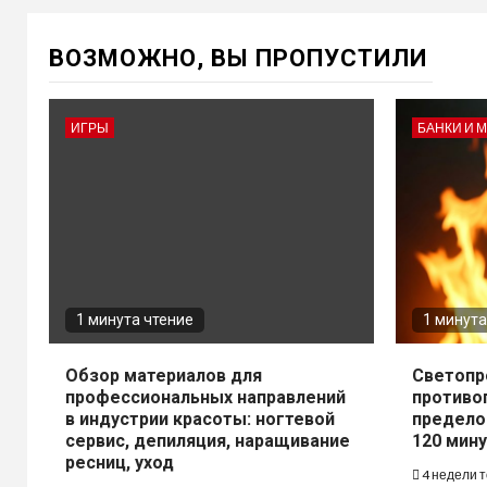
ВОЗМОЖНО, ВЫ ПРОПУСТИЛИ
ИГРЫ
БАНКИ И 
1 минута чтение
1 минута
Обзор материалов для
Светопр
профессиональных направлений
противо
в индустрии красоты: ногтевой
предело
сервис, депиляция, наращивание
120 мину
ресниц, уход
4 недели 