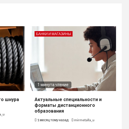
БАНКИ И МАГАЗИНЫ
1 минута чтение
го шнура
Актуальные специальности и
форматы дистанционного
образования
a_u
1 месяц тому назад
mirmetalla_u