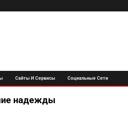
ы
Сайты И Сервисы
Социальные Сети
шие надежды
i
ь