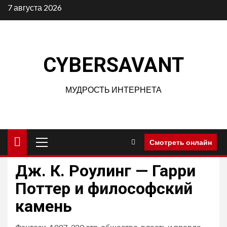
Перейти
7 августа 2026
к
содержимому
CYBERSAVANT
МУДРОСТЬ ИНТЕРНЕТА
Основное
Смотреть онлайн
меню
Дж. К. Роулинг — Гарри
Поттер и философский
камень