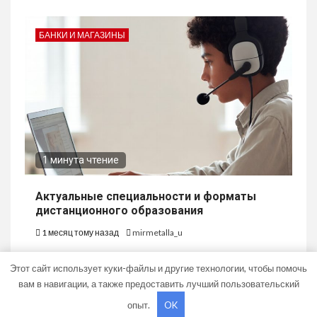
БАНКИ И МАГАЗИНЫ
1 минута чтение
Актуальные специальности и форматы
дистанционного образования
1 месяц тому назад
mirmetalla_u
Этот сайт использует куки-файлы и другие технологии, чтобы помочь
вам в навигации, а также предоставить лучший пользовательский
опыт.
OK
Copyright © Все права защищены.
|
Newsium
от AF themes.