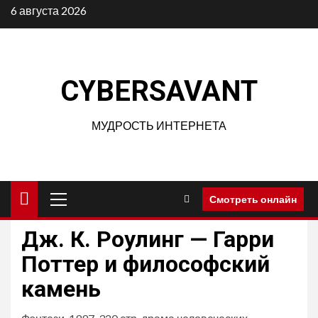
Перейти
6 августа 2026
к
содержимому
CYBERSAVANT
МУДРОСТЬ ИНТЕРНЕТА
Основное
Смотреть онлайн
меню
Дж. К. Роулинг — Гарри
Поттер и философский
камень