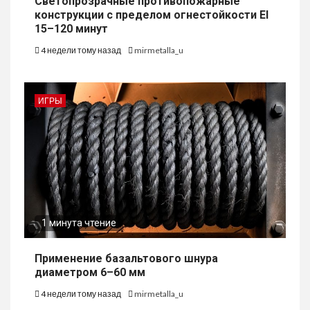
Светопрозрачные противопожарные
конструкции с пределом огнестойкости EI
15–120 минут
4 недели тому назад
mirmetalla_u
ИГРЫ
1 минута чтение
Применение базальтового шнура
диаметром 6–60 мм
4 недели тому назад
mirmetalla_u