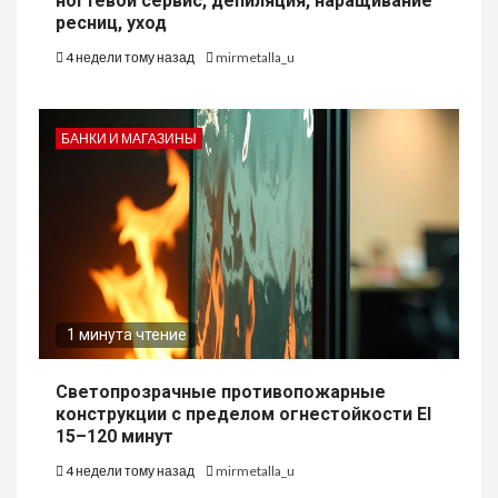
ногтевой сервис, депиляция, наращивание
ресниц, уход
4 недели тому назад
mirmetalla_u
БАНКИ И МАГАЗИНЫ
1 минута чтение
Светопрозрачные противопожарные
конструкции с пределом огнестойкости EI
15–120 минут
4 недели тому назад
mirmetalla_u