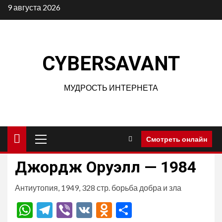
Перейти
9 августа 2026
к
содержимому
CYBERSAVANT
МУДРОСТЬ ИНТЕРНЕТА
Основное
Смотреть онлайн
меню
Джордж Оруэлл — 1984
Антиутопия, 1949, 328 стр. борьба добра и зла
WhatsApp
Telegram
Viber
VK
Odnoklassniki
Отправить