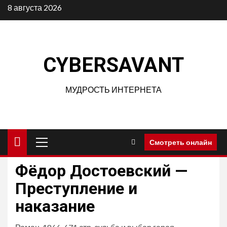
Перейти
8 августа 2026
к
содержимому
CYBERSAVANT
МУДРОСТЬ ИНТЕРНЕТА
Основное
Смотреть онлайн
меню
Фёдор Достоевский —
Преступление и
наказание