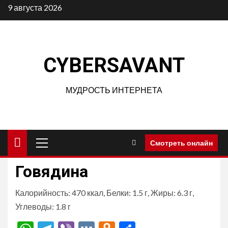
Перейти
9 августа 2026
к
содержимому
CYBERSAVANT
МУДРОСТЬ ИНТЕРНЕТА
Основное
Смотреть онлайн
меню
Говядина
Калорийность: 470 ккал, Белки: 1.5 г, Жиры: 6.3 г,
Углеводы: 1.8 г