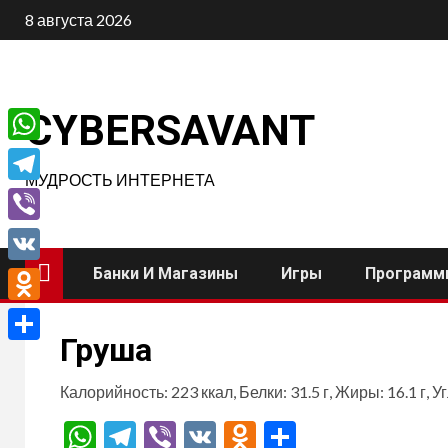
Перейти
8 августа 2026
к
содержимому
CYBERSAVANT
WhatsApp
МУДРОСТЬ ИНТЕРНЕТА
Telegram
Viber
Банки И Магазины
Игры
Программ
VK
Odnoklassniki
Груша
Отправить
Калорийность: 223 ккал, Белки: 31.5 г, Жиры: 16.1 г, У
WhatsApp
Telegram
Viber
VK
Odnoklassnik
Отправит