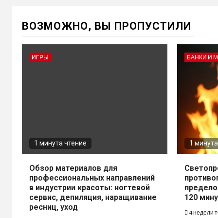
ВОЗМОЖНО, ВЫ ПРОПУСТИЛИ
ИГРЫ
БАНКИ И 
1 минута чтение
1 минута
Обзор материалов для
Светопр
профессиональных направлений
противо
в индустрии красоты: ногтевой
предело
сервис, депиляция, наращивание
120 мину
ресниц, уход
4 недели 