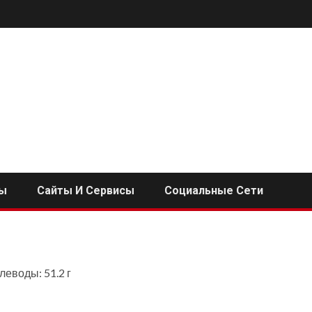
ы
Сайты И Сервисы
Социальные Сети
глеводы: 51.2 г
i
ь