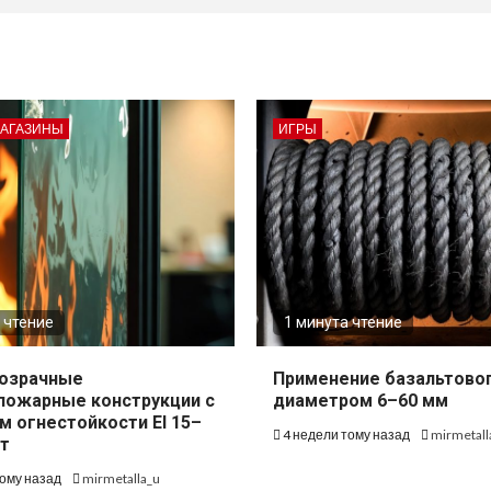
МАГАЗИНЫ
ИГРЫ
 чтение
1 минута чтение
озрачные
Применение базальтово
пожарные конструкции с
диаметром 6–60 мм
м огнестойкости EI 15–
4 недели тому назад
mirmetall
т
тому назад
mirmetalla_u