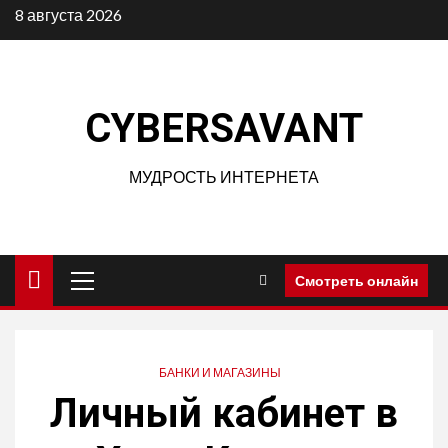
Перейти
8 августа 2026
к
содержимому
CYBERSAVANT
МУДРОСТЬ ИНТЕРНЕТА
Основное
Смотреть онлайн
меню
БАНКИ И МАГАЗИНЫ
Личный кабинет в