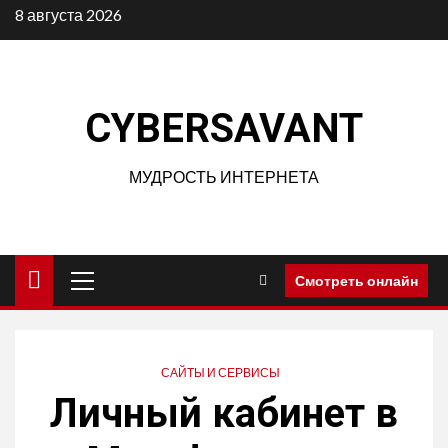
Перейти
8 августа 2026
к
содержимому
CYBERSAVANT
МУДРОСТЬ ИНТЕРНЕТА
Основное
Смотреть онлайн
меню
САЙТЫ И СЕРВИСЫ
Личный кабинет в