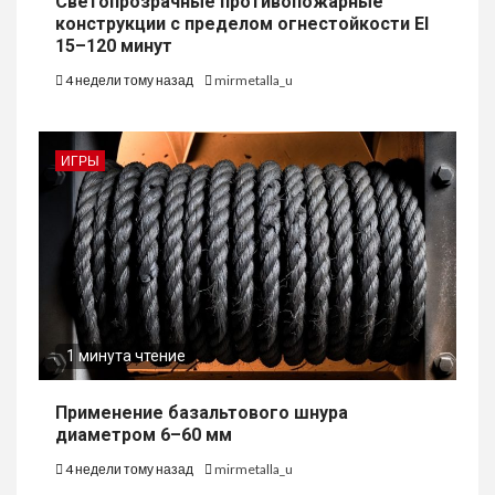
Светопрозрачные противопожарные
конструкции с пределом огнестойкости EI
15–120 минут
4 недели тому назад
mirmetalla_u
ИГРЫ
1 минута чтение
Применение базальтового шнура
диаметром 6–60 мм
4 недели тому назад
mirmetalla_u