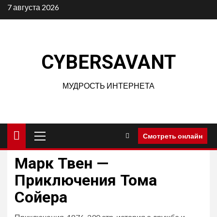
Перейти
7 августа 2026
к
содержимому
CYBERSAVANT
МУДРОСТЬ ИНТЕРНЕТА
Основное
Смотреть онлайн
меню
Марк Твен —
Приключения Тома
Сойера