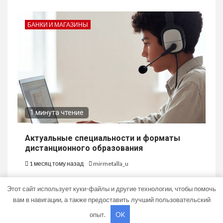
БАНКИ И МАГАЗИНЫ
1 минута чтение
Актуальные специальности и форматы
дистанционного образования
1 месяц тому назад
mirmetalla_u
Этот сайт использует куки-файлы и другие технологии, чтобы помочь
вам в навигации, а также предоставить лучший пользовательский
опыт.
OK
Copyright © Все права защищены.
|
Newsium
от AF themes.