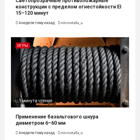
Светопрозрачные противопожарные
конструкции с пределом огнестойкости EI
15–120 минут
4 недели тому назад
mirmetalla_u
ИГРЫ
1 минута чтение
Применение базальтового шнура
диаметром 6–60 мм
4 недели тому назад
mirmetalla_u