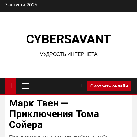
Перейти
7 августа 2026
к
содержимому
CYBERSAVANT
МУДРОСТЬ ИНТЕРНЕТА
Основное
Смотреть онлайн
меню
Марк Твен —
Приключения Тома
Сойера