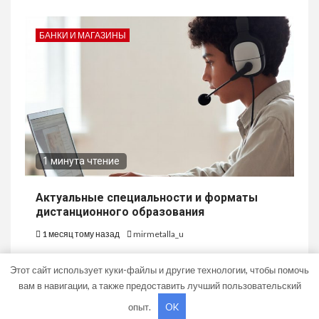
БАНКИ И МАГАЗИНЫ
1 минута чтение
Актуальные специальности и форматы
дистанционного образования
1 месяц тому назад
mirmetalla_u
Этот сайт использует куки-файлы и другие технологии, чтобы помочь
вам в навигации, а также предоставить лучший пользовательский
опыт.
OK
Copyright © Все права защищены.
|
Newsium
от AF themes.