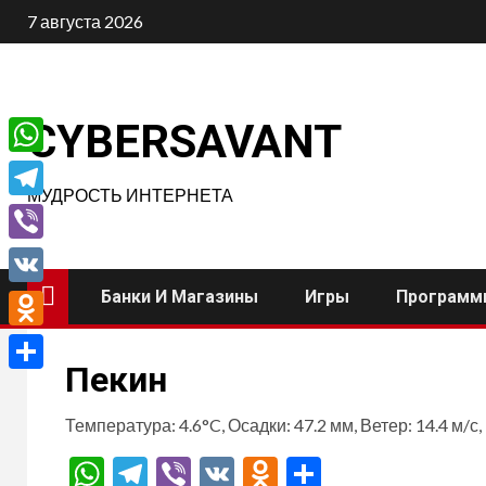
Перейти
7 августа 2026
к
содержимому
CYBERSAVANT
WhatsApp
МУДРОСТЬ ИНТЕРНЕТА
Telegram
Viber
Банки И Магазины
Игры
Программ
VK
Odnoklassniki
Пекин
Отправить
Температура: 4.6°C, Осадки: 47.2 мм, Ветер: 14.4 м/с
WhatsApp
Telegram
Viber
VK
Odnoklassnik
Отправит