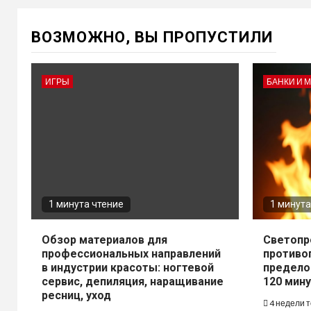
ВОЗМОЖНО, ВЫ ПРОПУСТИЛИ
ИГРЫ
БАНКИ И 
1 минута чтение
1 минута
Обзор материалов для
Светопр
профессиональных направлений
противо
в индустрии красоты: ногтевой
предело
сервис, депиляция, наращивание
120 мину
ресниц, уход
4 недели 