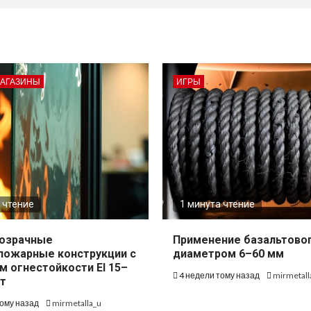
МАГАЗИНЫ
ИГРЫ
 чтение
1 минута чтение
озрачные
Применение базальтово
пожарные конструкции с
диаметром 6–60 мм
м огнестойкости EI 15–
4 недели тому назад
mirmetall
т
тому назад
mirmetalla_u