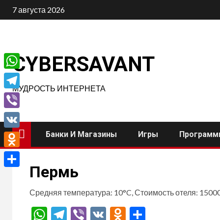
Перейти
7 августа 2026
к
содержимому
CYBERSAVANT
WhatsApp
МУДРОСТЬ ИНТЕРНЕТА
Telegram
Viber
Банки И Магазины
Игры
Программ
VK
Odnoklassniki
Пермь
Отправить
Средняя температура: 10°C, Стоимость отеля: 15000
WhatsApp
Telegram
Viber
VK
Odnoklassnik
Отправит