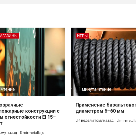
МАГАЗИНЫ
ИГРЫ
 чтение
1 минута чтение
озрачные
Применение базальтово
пожарные конструкции с
диаметром 6–60 мм
м огнестойкости EI 15–
4 недели тому назад
mirmetall
т
тому назад
mirmetalla_u