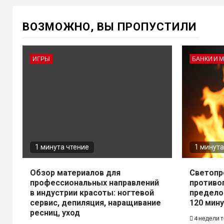
ВОЗМОЖНО, ВЫ ПРОПУСТИЛИ
ИГРЫ
БАНКИ И 
1 минута чтение
1 минута
Обзор материалов для
Светопр
профессиональных направлений
противо
в индустрии красоты: ногтевой
предело
сервис, депиляция, наращивание
120 мину
ресниц, уход
4 недели 