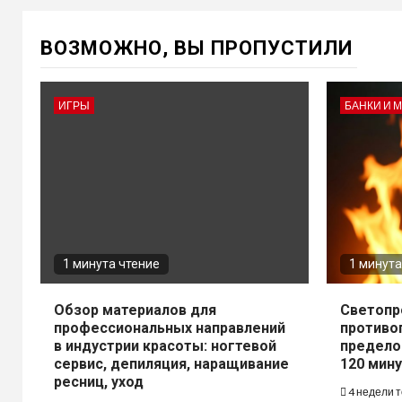
ВОЗМОЖНО, ВЫ ПРОПУСТИЛИ
ИГРЫ
БАНКИ И 
1 минута чтение
1 минута
Обзор материалов для
Светопр
профессиональных направлений
противо
в индустрии красоты: ногтевой
предело
сервис, депиляция, наращивание
120 мину
ресниц, уход
4 недели 