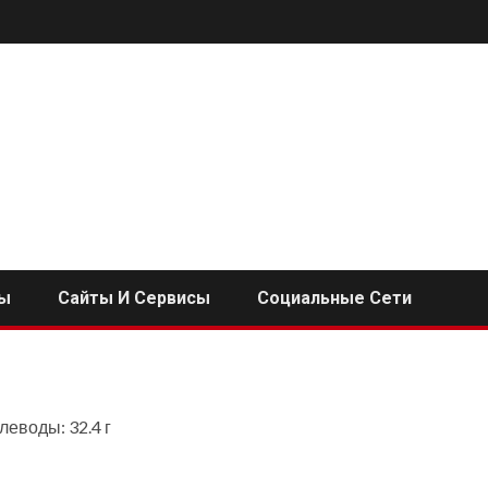
ы
Сайты И Сервисы
Социальные Сети
глеводы: 32.4 г
i
ь