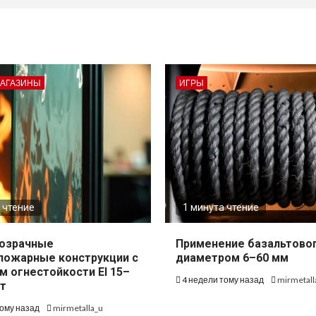
МАГАЗИНЫ
ИГРЫ
 чтение
1 минута чтение
озрачные
Применение базальтово
пожарные конструкции с
диаметром 6–60 мм
м огнестойкости EI 15–
4 недели тому назад
mirmetall
т
тому назад
mirmetalla_u