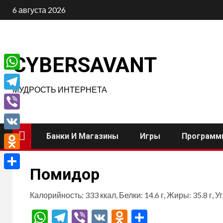
Перейти
6 августа 2026
к
содержимому
CYBERSAVANT
WhatsApp
МУДРОСТЬ ИНТЕРНЕТА
Telegram
Viber
Банки И Магазины
Игры
Программ
VK
Odnoklassniki
Помидор
Отправить
Калорийность: 333 ккал, Белки: 14.6 г, Жиры: 35.8 г, У
WhatsApp
Telegram
Viber
VK
Odnoklassnik
Отправит