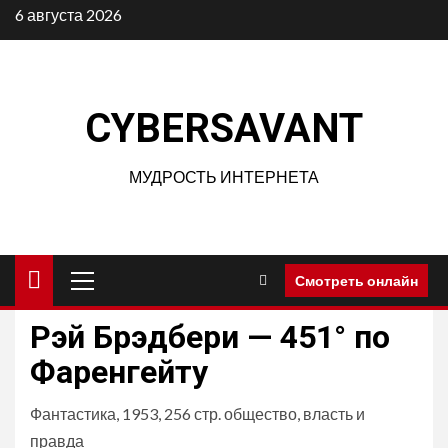
Перейти
6 августа 2026
к
содержимому
CYBERSAVANT
МУДРОСТЬ ИНТЕРНЕТА
Основное
Смотреть онлайн
меню
Рэй Брэдбери — 451° по
Фаренгейту
Фантастика, 1953, 256 стр. общество, власть и
правда