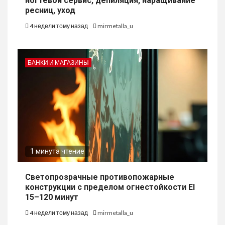
ногтевой сервис, депиляция, наращивание
ресниц, уход
4 недели тому назад
mirmetalla_u
БАНКИ И МАГАЗИНЫ
1 минута чтение
Светопрозрачные противопожарные
конструкции с пределом огнестойкости EI
15–120 минут
4 недели тому назад
mirmetalla_u