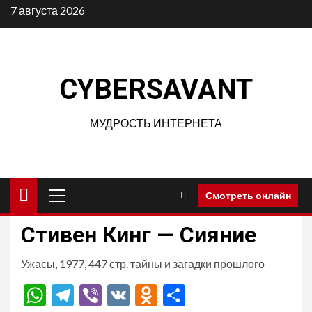
Перейти
7 августа 2026
к
содержимому
CYBERSAVANT
МУДРОСТЬ ИНТЕРНЕТА
Основное
Смотреть онлайн
меню
Стивен Кинг — Сияние
Ужасы, 1977, 447 стр. тайны и загадки прошлого
WhatsApp
Telegram
Viber
VK
Odnoklassniki
Отправить