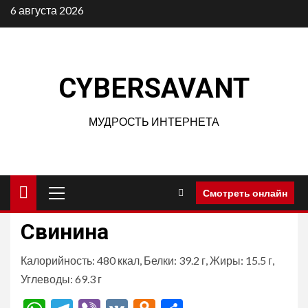
Перейти
6 августа 2026
к
содержимому
CYBERSAVANT
МУДРОСТЬ ИНТЕРНЕТА
Основное
Смотреть онлайн
меню
Свинина
Калорийность: 480 ккал, Белки: 39.2 г, Жиры: 15.5 г,
Углеводы: 69.3 г