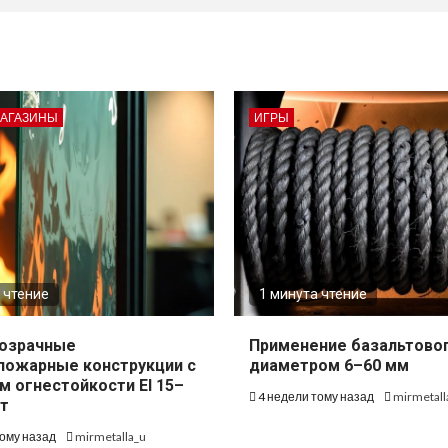
МАГАЗИНЫ
ИГРЫ
 чтение
1 минута чтение
озрачные
Применение базальтово
пожарные конструкции с
диаметром 6–60 мм
м огнестойкости EI 15–
4 недели тому назад
mirmetall
т
тому назад
mirmetalla_u