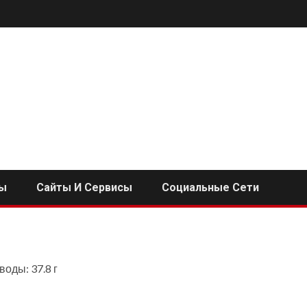
ы
Сайты И Сервисы
Социальные Сети
воды: 37.8 г
i
ь