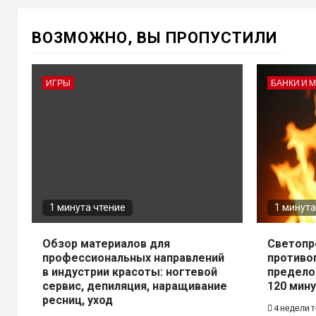
ВОЗМОЖНО, ВЫ ПРОПУСТИЛИ
ИГРЫ
БАНКИ И 
1 минута чтение
1 минута
Обзор материалов для
Светопр
профессиональных направлений
противо
в индустрии красоты: ногтевой
предело
сервис, депиляция, наращивание
120 мину
ресниц, уход
4 недели 