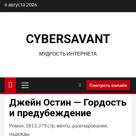
Перейти
6 августа 2026
к
содержимому
CYBERSAVANT
МУДРОСТЬ ИНТЕРНЕТА
Основное
Смотреть онлайн
меню
Джейн Остин — Гордость
и предубеждение
Роман, 1813, 279 стр. мечты, разочарования,
надежды