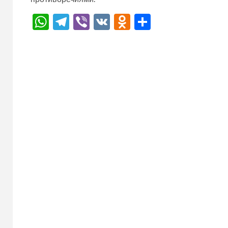
WhatsApp
Telegram
Viber
VK
Odnoklassnik
Отправит