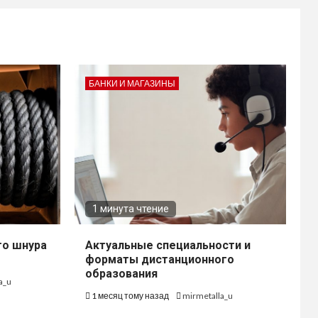
БАНКИ И МАГАЗИНЫ
1 минута чтение
го шнура
Актуальные специальности и
форматы дистанционного
образования
a_u
1 месяц тому назад
mirmetalla_u