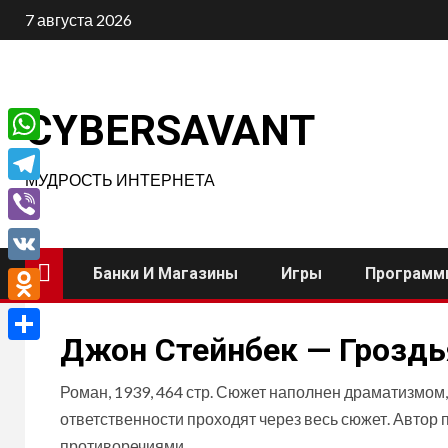
Перейти
7 августа 2026
к
содержимому
CYBERSAVANT
WhatsApp
МУДРОСТЬ ИНТЕРНЕТА
Telegram
Viber
Банки И Магазины
Игры
Программ
VK
Odnoklassniki
Джон Стейнбек — Гроздь
Отправить
Роман, 1939, 464 стр. Сюжет наполнен драматизмом
ответственности проходят через весь сюжет. Автор
противоречиями.