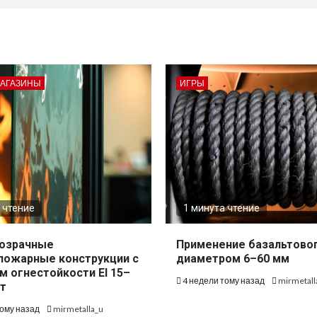
МАГАЗИНЫ
ИГРЫ
 чтение
1 минута чтение
озрачные
Применение базальтово
пожарные конструкции с
диаметром 6–60 мм
м огнестойкости EI 15–
4 недели тому назад
mirmetall
т
тому назад
mirmetalla_u