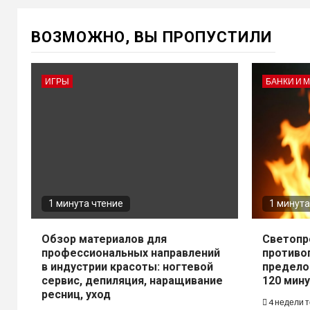
ВОЗМОЖНО, ВЫ ПРОПУСТИЛИ
ИГРЫ
БАНКИ И 
1 минута чтение
1 минута
Обзор материалов для
Светопр
профессиональных направлений
противо
в индустрии красоты: ногтевой
предело
сервис, депиляция, наращивание
120 мину
ресниц, уход
4 недели 