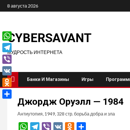
Перейти
8 августа 2026
к
содержимому
CYBERSAVANT
WhatsApp
МУДРОСТЬ ИНТЕРНЕТА
Telegram
Viber
Банки И Магазины
Игры
Программ
VK
Odnoklassniki
Джордж Оруэлл — 1984
Отправить
Антиутопия, 1949, 328 стр. борьба добра и зла
WhatsApp
Telegram
Viber
VK
Odnoklassnik
Отправит