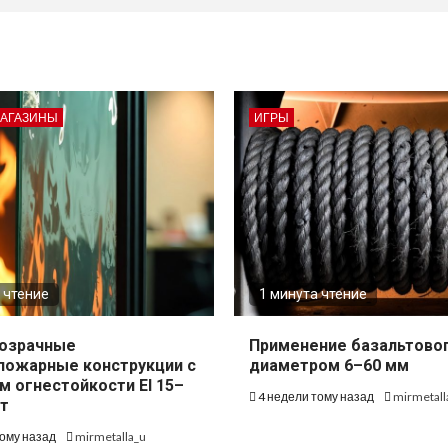
МАГАЗИНЫ
ИГРЫ
 чтение
1 минута чтение
озрачные
Применение базальтово
пожарные конструкции с
диаметром 6–60 мм
м огнестойкости EI 15–
4 недели тому назад
mirmetall
т
тому назад
mirmetalla_u