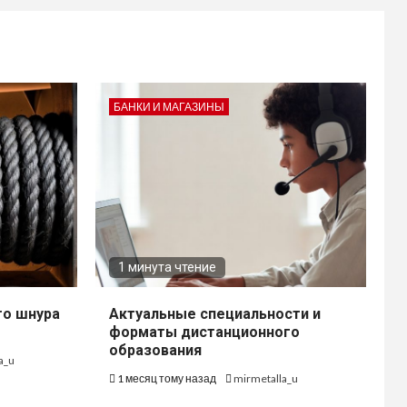
БАНКИ И МАГАЗИНЫ
1 минута чтение
го шнура
Актуальные специальности и
форматы дистанционного
образования
a_u
1 месяц тому назад
mirmetalla_u