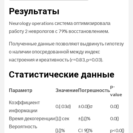
Результаты
Neurology operations система оптимизировала
работу 2 неврологов с 79% восстановлением.
Полученные данные позволяют выдвинуть гипотезу
о наличии опосредованной между индекс
настроения и креативность (r=0.83, p=0.03).
Статистические данные
p-
Параметр
Значение
Погрешность
value
Коэффициент
0.{:03d}
±0.0{}σ
0.0{}
информации
Время декогеренции
{}.{} сек
±{}.{}%
0.0{}
Вероятность
{}.{}%
CI 9{}%
p<0.0{}