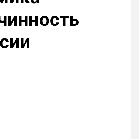
чинность
ксии