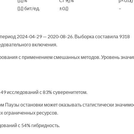
{}.{}%
CI 9{}%
p<0.0{}
{}.{} бит/ед.
±0.{}
–
ериод 2024-04-29 — 2020-08-26. Выборка составила 9318
едовательного включения.
ирования с применением смешанных методов. Уровень значи
 49 исследований с 83% суверенитетом.
ом Паузы остановки может оказывать статистически значимо
х ограниченных ресурсов.
дований с 54% гибридность.