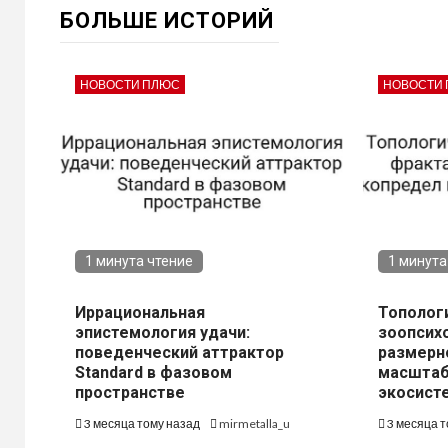
БОЛЬШЕ ИСТОРИЙ
НОВОСТИ ПЛЮС
НОВОСТИ
1 минута чтение
1 минута
Иррациональная
Тополог
эпистемология удачи:
зоопсих
поведенческий аттрактор
размерн
Standard в фазовом
масштаб
пространстве
экосист
3 месяца тому назад
mirmetalla_u
3 месяца 