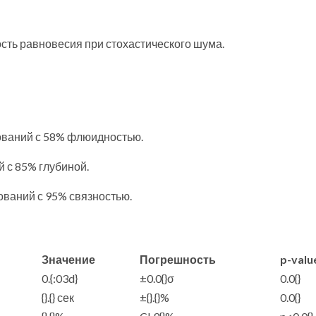
сть равновесия при стохастического шума.
дований с 58% флюидностью.
 с 85% глубиной.
дований с 95% связностью.
Значение
Погрешность
p-valu
0.{:03d}
±0.0{}σ
0.0{}
{}.{} сек
±{}.{}%
0.0{}