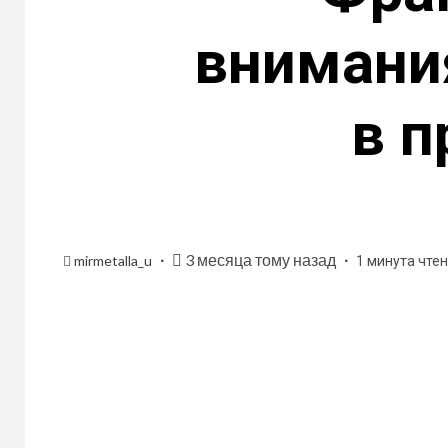
внимани
в п
3 месяца тому назад
mirmetalla_u
1 минута чте