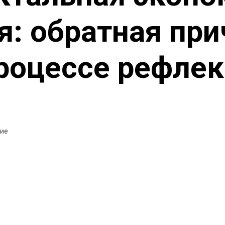
я: обратная при
роцессе рефле
ние