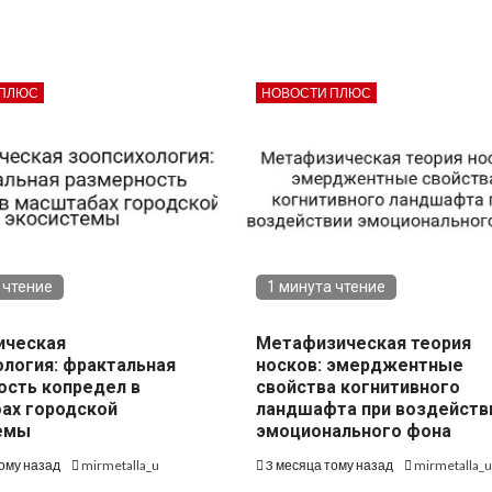
 ПЛЮС
НОВОСТИ ПЛЮС
 чтение
1 минута чтение
ическая
Метафизическая теория
ология: фрактальная
носков: эмерджентные
ость копредел в
свойства когнитивного
ах городской
ландшафта при воздейств
емы
эмоционального фона
тому назад
mirmetalla_u
3 месяца тому назад
mirmetalla_