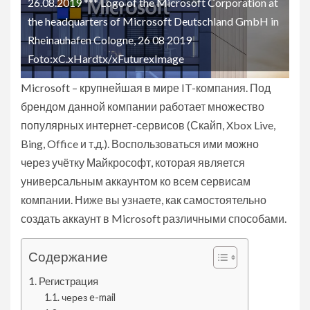
26.08.2019 *** Logo of the Microsoft Corporation at
the headquarters of Microsoft Deutschland GmbH in
Rheinauhafen Cologne, 26 08 2019
Foto:xC.xHardtx/xFuturexImage
Microsoft – крупнейшая в мире IT-компания. Под
брендом данной компании работает множество
популярных интернет-сервисов (Скайп, Xbox Live,
Bing, Office и т.д.). Воспользоваться ими можно
через учётку Майкрософт, которая является
универсальным аккаунтом ко всем сервисам
компании. Ниже вы узнаете, как самостоятельно
создать аккаунт в Microsoft различными способами.
Содержание
Регистрация
через e-mail