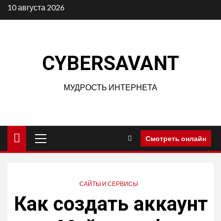
Перейти
10 августа 2026
к
содержимому
CYBERSAVANT
МУДРОСТЬ ИНТЕРНЕТА
Основное
Смотреть онлайн
меню
САЙТЫ И СЕРВИСЫ
Как создать аккаунт