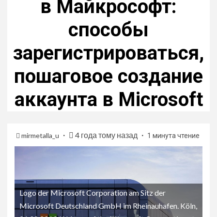
в Майкрософт:
способы
зарегистрироваться,
пошаговое создание
аккаунта в Microsoft
4 года тому назад
mirmetalla_u
1 минута чтение
Logo der Microsoft Corporation am Sitz der
Microsoft Deutschland GmbH im Rheinauhafen. Köln,