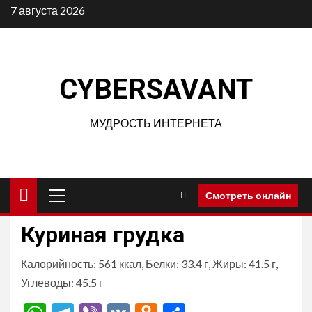
Перейти
7 августа 2026
к
содержимому
CYBERSAVANT
МУДРОСТЬ ИНТЕРНЕТА
Основное
Смотреть онлайн
меню
Куриная грудка
Калорийность: 561 ккал, Белки: 33.4 г, Жиры: 41.5 г,
Углеводы: 45.5 г