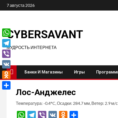
Перейти
7 августа 2026
к
содержимому
CYBERSAVANT
WhatsApp
МУДРОСТЬ ИНТЕРНЕТА
Telegram
Viber
Банки И Магазины
Игры
Программ
VK
Odnoklassniki
Лос-Анджелес
Отправить
Температура: -0.4°C, Осадки: 284.7 мм, Ветер: 2.9 м/
WhatsApp
Telegram
Viber
VK
Odnoklassnik
Отправит