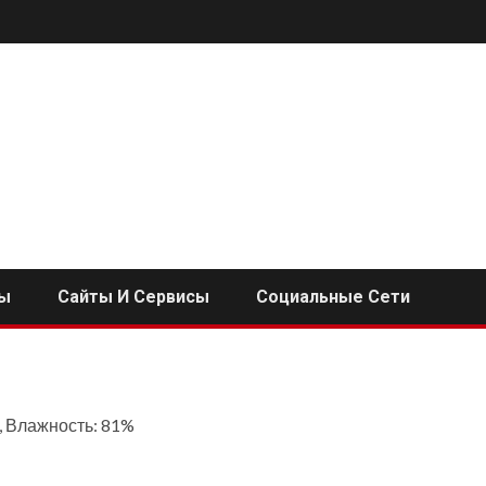
ы
Сайты И Сервисы
Социальные Сети
с, Влажность: 81%
i
ь