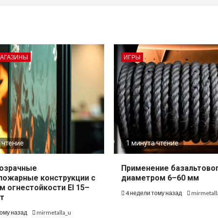
МАГАЗИНЫ
ИГРЫ
 чтение
1 минута чтение
озрачные
Применение базальтово
пожарные конструкции с
диаметром 6–60 мм
м огнестойкости EI 15–
4 недели тому назад
mirmetall
т
тому назад
mirmetalla_u