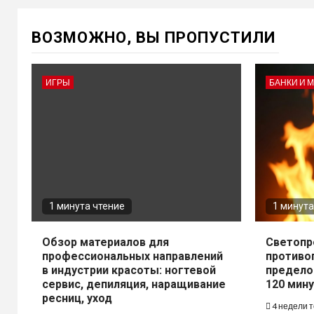
ВОЗМОЖНО, ВЫ ПРОПУСТИЛИ
ИГРЫ
БАНКИ И 
1 минута чтение
1 минута
Обзор материалов для
Светопр
профессиональных направлений
противо
в индустрии красоты: ногтевой
предело
сервис, депиляция, наращивание
120 мину
ресниц, уход
4 недели 