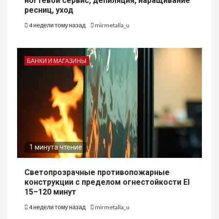
ногтевой сервис, депиляция, наращивание
ресниц, уход
4 недели тому назад
mirmetalla_u
БАНКИ И МАГАЗИНЫ
1 минута чтение
Светопрозрачные противопожарные
конструкции с пределом огнестойкости EI
15–120 минут
4 недели тому назад
mirmetalla_u