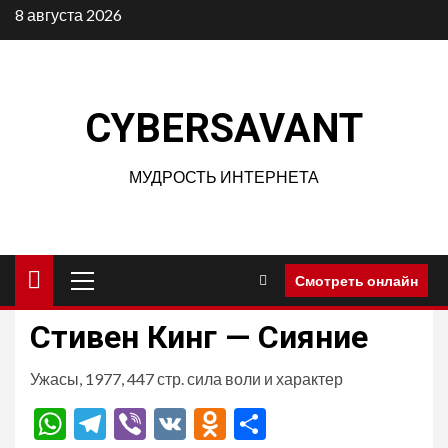
Перейти
8 августа 2026
к
содержимому
CYBERSAVANT
МУДРОСТЬ ИНТЕРНЕТА
Основное
Смотреть онлайн
меню
Стивен Кинг — Сияние
Ужасы, 1977, 447 стр. сила воли и характер
WhatsApp
Telegram
Viber
VK
Odnoklassniki
Отправить