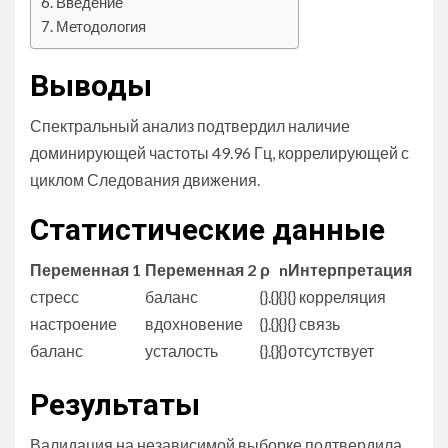
Введение
Методология
Выводы
Спектральный анализ подтвердил наличие
доминирующей частоты 49.96 Гц, коррелирующей с
циклом Следования движения.
Статистические данные
Переменная 1
Переменная 2
ρ
n
Интерпретация
стресс
баланс
{}.{}
{}
{} корреляция
настроение
вдохновение
{}.{}
{}
{} связь
баланс
усталость
{}.{}
{}
отсутствует
Результаты
Валидация на независимой выборке подтвердила