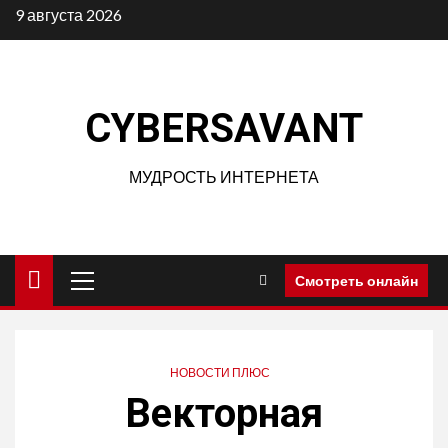
Перейти
9 августа 2026
к
содержимому
CYBERSAVANT
МУДРОСТЬ ИНТЕРНЕТА
Основное
Смотреть онлайн
меню
НОВОСТИ ПЛЮС
Векторная